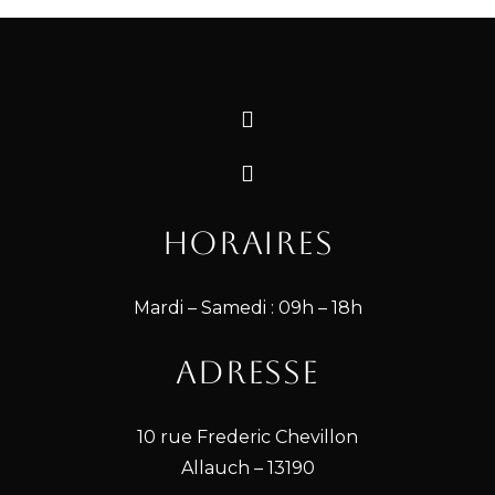
𝑳𝒆 𝑺𝒂𝒍𝒐𝒏 𝒅𝒆 𝑪𝒉𝒍𝒐𝒆 ✂️ 10 rue Frédéric Chevillon 13190 Allauch
#blonde #coiffeuse #balayage #marseillaise #follow #wavy #lorealparis
#balayageblonde #balayageombre #canon #revlonprofessional #revlon
#eugenepermaprofessionnel #schwarzkopfprofessional
#merveilleusementbien #marseille #allauch #salondecoiffureallauch
#balayagevoile #madeinmarseille #manon #operationcheveuxlongs #hair
#balayagecuivre #salondecoiffuremarseille #coiffuremarseille #coiffure
#lissage #salondecoiffure #lissagemarseille
HORAIRES
Mardi – Samedi : 09h – 18h
ADRESSE
10 rue Frederic Chevillon
Allauch – 13190